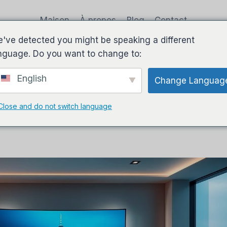
Maison
À propos
Blog
Contact
've detected you might be speaking a different
nguage. Do you want to change to:
English
Change Languag
re guide de la télévision par
Close and do not switch language