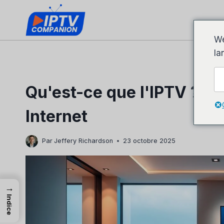
Aller
au
contenu
We
la
Qu'est-ce que l'IPTV ? Vot
Internet
Par
Jeffery Richardson
23 octobre 2025
→
Indice