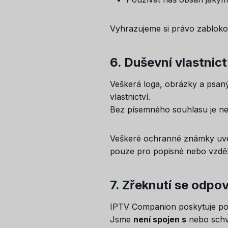
Vyhrazujeme si právo zablokov
6.
Duševní vlastnict
Veškerá loga, obrázky a psa
vlastnictví.
Bez písemného souhlasu je nes
Veškeré ochranné známky uved
pouze pro popisné nebo vzděl
7.
Zřeknutí se odpo
IPTV Companion poskytuje po
Jsme
není spojen s
nebo schv