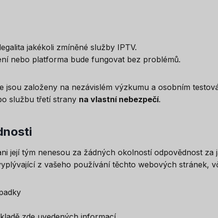
legalita jakékoli zmíněné služby IPTV.
ízení nebo platforma bude fungovat bez problémů.
 jsou založeny na nezávislém výzkumu a osobním testová
o službu třetí strany
na vlastní nebezpečí
.
nosti
 její tým nenesou za žádných okolností odpovědnost za ja
yplývající z vašeho používání těchto webových stránek, vče
padky
kladě zde uvedených informací