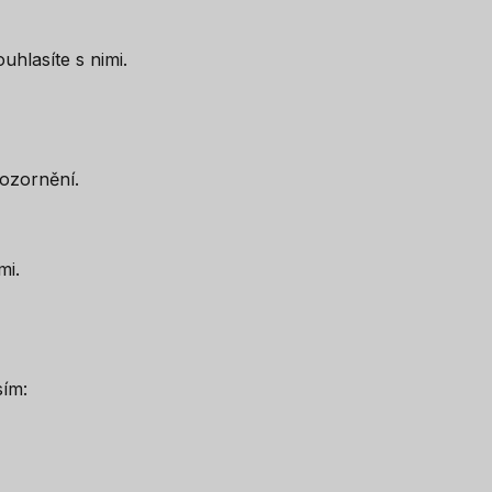
hlasíte s nimi.
Swedish
ozornění.
Serbian
Lithuanian
Latvian
mi.
Hungarian
Finnish
Estonian
sím:
Danish
Croatian
Albanian