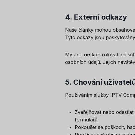
4.
Externí odkazy
Naše články mohou obsahovat 
Tyto odkazy jsou poskytovány
My ano
ne
kontrolovat ani sch
osobních údajů. Jejich návštěv
5.
Chování uživatel
Používáním služby IPTV Compa
Zveřejňovat nebo odesílat
formulářů.
Pokoušet se poškodit, ha
Používat náš obsah jakým