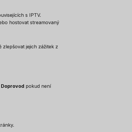
visejících s IPTV.
nebo hostovat streamovaný
zlepšovat jejich zážitek z
 Doprovod
pokud není
tránky.