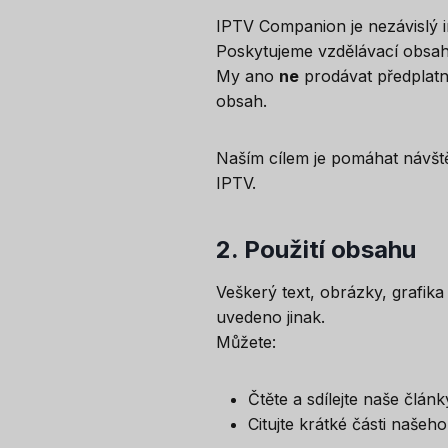
IPTV Companion je nezávislý 
Poskytujeme vzdělávací obsah, 
My ano
ne
prodávat předplatn
obsah.
Naším cílem je pomáhat návště
IPTV.
2.
Použití obsahu
Veškerý text, obrázky, grafika
uvedeno jinak.
Můžete:
Čtěte a sdílejte naše člán
Citujte krátké části naše