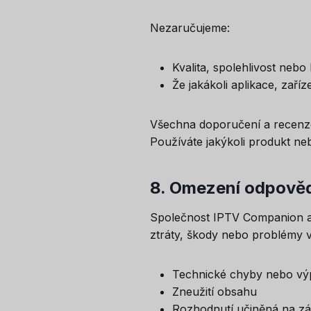
Nezaručujeme:
Kvalita, spolehlivost nebo 
Že jakákoli aplikace, zař
Všechna doporučení a recenze
Používáte jakýkoli produkt neb
8.
Omezení odpověd
Společnost IPTV Companion ani
ztráty, škody nebo problémy v
Technické chyby nebo vý
Zneužití obsahu
Rozhodnutí učiněná na zá