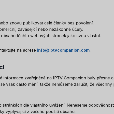
ebo znovu publikovat celé články bez povolení.
omerční, zavádějící nebo nezákonné účely.
st obsahu těchto webových stránek jako svou vlastní.
ntaktujte na adrese
info@iptvcompanion.com
.
cí
eré informace zveřejněné na IPTV Companion byly přesné a 
 se však často mění, takže nemůžeme zaručit, že všechny
o stránkách dle vlastního uvážení. Neneseme odpovědnost 
ky vyplývající z vašeho použití obsahu.