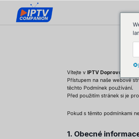
We
la
Vítejte v
IPTV Doprovod
.
Přístupem na naše webové st
těchto Podmínek používání.
Před použitím stránek si je pro
Pokud s těmito podmínkami nes
1.
Obecné informac