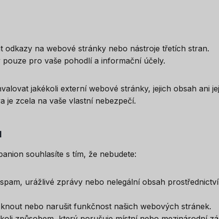
odkazy na webové stránky nebo nástroje třetích stran.
 pouze pro vaše pohodlí a informační účely.
valovat jakékoli externí webové stránky, jejich obsah ani j
a je zcela na vaše vlastní nebezpečí.
ů
nion souhlasíte s tím, že nebudete:
 spam, urážlivé zprávy nebo nelegální obsah prostřednictv
cknout nebo narušit funkčnost našich webových stránek.
koli způsobem, který porušuje místní nebo mezinárodní zá