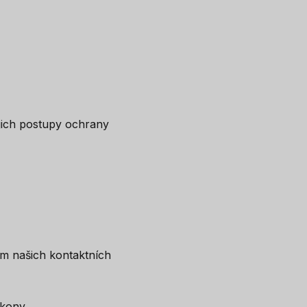
ejich postupy ochrany
ím našich kontaktních
kony.