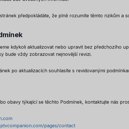
ránek předpokládáte, že plně rozumíte těmto rizikům a sou
dmínek
me kdykoli aktualizovat nebo upravit bez předchozího up
ky bude vždy zobrazovat nejnovější revizi.
ánek po aktualizacích souhlasíte s revidovanými podmínka
bo obavy týkající se těchto Podmínek, kontaktujte nás pro
n.com
//iptvcompanion.com/pages/contact