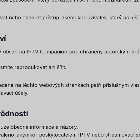
at nebo odebrat přístup jakémukoli uživateli, který poruší
ví
ný obsah na IPTV Companion jsou chráněny autorským pr
míte reprodukovat ani šířit.
ené na těchto webových stránkách patří příslušným vlas
ávací účely.
vědnosti
uze obecné informace a názory.
áleno jakýmkoli poskytovatelem IPTV nebo streamovací sp