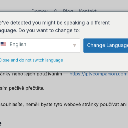
Domov
O
Blog
Kontakt
've detected you might be speaking a different
nguage. Do you want to change to:
Podmínky
Použití
English
Change Languag
Close and do not switch language
ránky nebo jejich používáním —
https://iptvcompanion.com
sím pečlivě přečtěte.
ouhlasíte, neměli byste tyto webové stránky používat ani 
e