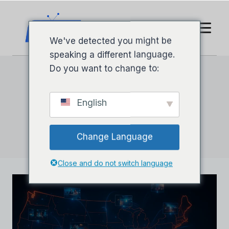
Zum
Inhalt
springen
We've detected you might be
speaking a different language.
Do you want to change to:
English
Blog
Change Language
Close and do not switch language