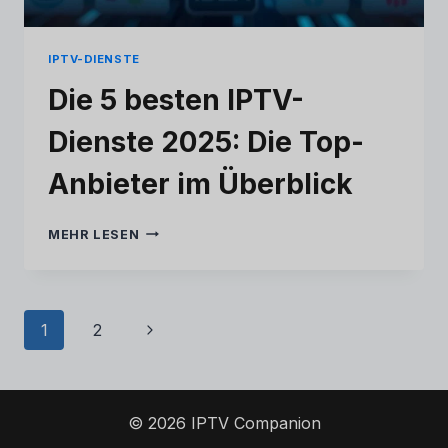
Hungarian
Finnish
IPTV-DIENSTE
Estonian
Die 5 besten IPTV-
Danish
Dienste 2025: Die Top-
Czech
Croatian
Anbieter im Überblick
Albanian
DIE
MEHR LESEN
Greek
5
BESTEN
Portuguese
IPTV-
Italian
DIENSTE
Seitennavigation
Nächste
1
2
2025:
Norwegian
DIE
Seite
TOP-
Dutch
ANBIETER
Spanish
IM
© 2026 IPTV Companion
ÜBERBLICK
French