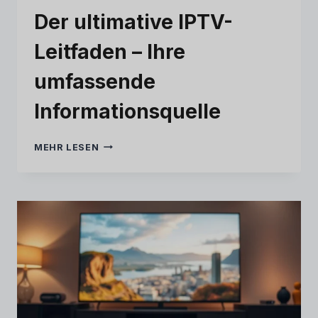
Der ultimative IPTV-
Leitfaden – Ihre
umfassende
Informationsquelle
DER
MEHR LESEN
ULTIMATIVE
IPTV-
LEITFADEN
–
IHRE
UMFASSENDE
INFORMATIONSQUELLE