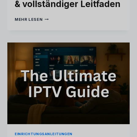
& vollständiger Leitfaden
EPIX
MEHR LESEN
IPTV-
TESTBERICHT
2026
–
EHRLICHE
ANALYSE
&
VOLLSTÄNDIGER
LEITFADEN
EINRICHTUNGSANLEITUNGEN