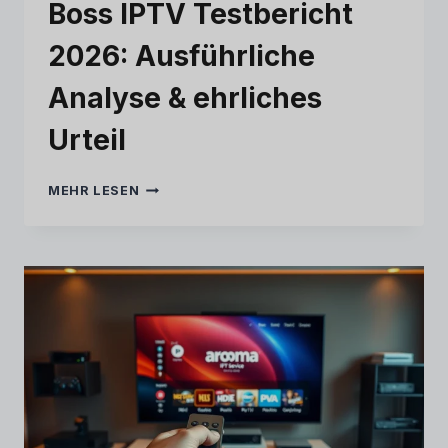
Boss IPTV Testbericht
2026: Ausführliche
Analyse & ehrliches
Urteil
BOSS
MEHR LESEN
IPTV
TESTBERICHT
2026:
AUSFÜHRLICHE
ANALYSE
&
EHRLICHES
URTEIL