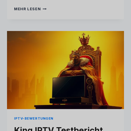
MARINIOS
MEHR LESEN
IPTV
2026:
VOLLSTÄNDIGER
TESTBERICHT
&
EHRLICHER
BENUTZERHANDBUCH
IPTV-BEWERTUNGEN
King IPTV Testbericht