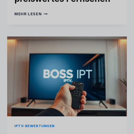
DIE
MEHR LESEN
3
BESTEN
GÜNSTIGEN
IPTV-
ANBIETER
2026
–
TOP-
EMPFEHLUNGEN
FÜR
PREISWERTES
FERNSEHEN
IPTV-BEWERTUNGEN