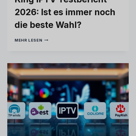
2026: Ist es immer noch
die beste Wahl?
KING
MEHR LESEN
IPTV
TESTBERICHT
2026:
IST
ES
IMMER
NOCH
DIE
BESTE
Swedish
WAHL?
Serbian
Lithuanian
Latvian