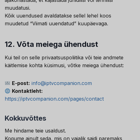
ajakohastada, et kajastada juriidilisi või tehnilisi
muudatusi.
Kõik uuendused avaldatakse sellel lehel koos
muudetud “Viimati uuendatud” kuupäevaga.
Swedish
Serbian
12.
Võta meiega ühendust
Lithuanian
Kui teil on selle privaatsuspoliitika või teie andmete
Latvian
käitlemise kohta küsimusi, võtke meiega ühendust:
Hungarian
Finnish
E-post:
info@iptvcompanion.com
Kontaktleht:
Danish
https://iptvcompanion.com/pages/contact
Czech
Croatian
Kokkuvõttes
Albanian
Me hindame teie usaldust.
Greek
Kogume ainult seda, mis on vajalik saidi paremaks