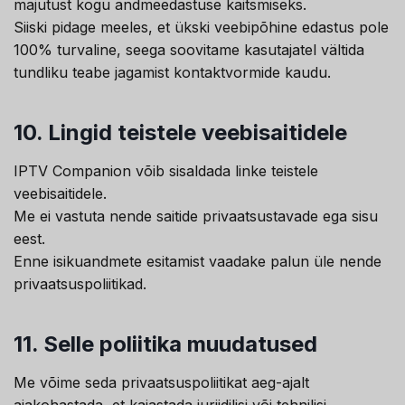
majutust kogu andmeedastuse kaitsmiseks.
Siiski pidage meeles, et ükski veebipõhine edastus pole
100% turvaline, seega soovitame kasutajatel vältida
tundliku teabe jagamist kontaktvormide kaudu.
10.
Lingid teistele veebisaitidele
IPTV Companion võib sisaldada linke teistele
veebisaitidele.
Me ei vastuta nende saitide privaatsustavade ega sisu
eest.
Enne isikuandmete esitamist vaadake palun üle nende
privaatsuspoliitikad.
11.
Selle poliitika muudatused
Me võime seda privaatsuspoliitikat aeg-ajalt