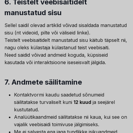
6.
Teistelt veebisaitidelt
manustatud sisu
Sellel saidil olevad artiklid võivad sisaldada manustatud
sisu (nt videoid, pilte või väliseid linke).
Teistelt veebisaitidelt manustatud sisu käitub täpselt nii,
nagu oleks külastaja külastanud teist veebisaiti.
Need saidid võivad andmeid koguda, küpsiseid
kasutada või interaktsioone iseseisvalt jälgida.
7.
Andmete säilitamine
Kontaktvormi kaudu saadetud sõnumeid
säilitatakse turvaliselt kuni
12 kuud
ja seejärel
kustutatud.
Analüütikaandmeid säilitatakse nii kaua, kui see on
vajalik veebisaidi toimivuse jälgimiseks.
Me ei salvesta ega jaga tundlikke isikuandmeid.