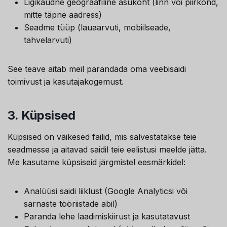
Ligikaudne geograafiline asukoht (linn või piirkond,
mitte täpne aadress)
Seadme tüüp (lauaarvuti, mobiilseade,
tahvelarvuti)
See teave aitab meil parandada oma veebisaidi
toimivust ja kasutajakogemust.
3.
Küpsised
Küpsised on väikesed failid, mis salvestatakse teie
seadmesse ja aitavad saidil teie eelistusi meelde jätta.
Me kasutame küpsiseid järgmistel eesmärkidel:
Analüüsi saidi liiklust (Google Analyticsi või
sarnaste tööriistade abil)
Paranda lehe laadimiskiirust ja kasutatavust