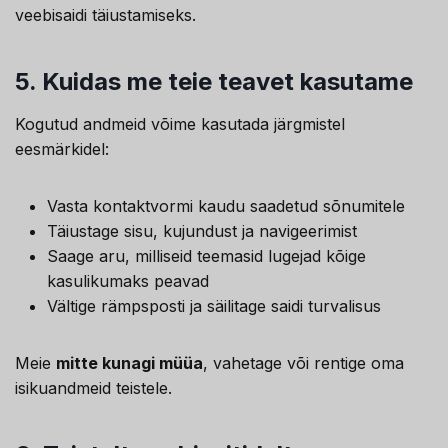
veebisaidi täiustamiseks.
5.
Kuidas me teie teavet kasutame
Kogutud andmeid võime kasutada järgmistel
eesmärkidel:
Vasta kontaktvormi kaudu saadetud sõnumitele
Täiustage sisu, kujundust ja navigeerimist
Saage aru, milliseid teemasid lugejad kõige
kasulikumaks peavad
Vältige rämpsposti ja säilitage saidi turvalisus
Meie
mitte kunagi müüa
, vahetage või rentige oma
isikuandmeid teistele.