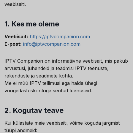
veebisaiti.
1.
Kes me oleme
Veebisait:
https://iptvcompanion.com
E-post:
info@iptvcompanion.com
IPTV Companion on informatiivne veebisait, mis pakub
arvustusi, juhendeid ja teadmisi IPTV teenuste,
rakenduste ja seadmete kohta.
Me ei müü IPTV tellimusi ega halda ühegi
voogedastuskontoga seotud teenuseid.
2.
Kogutav teave
Kui külastate meie veebisaiti, võime koguda järgmist
tüüpi andmeid: