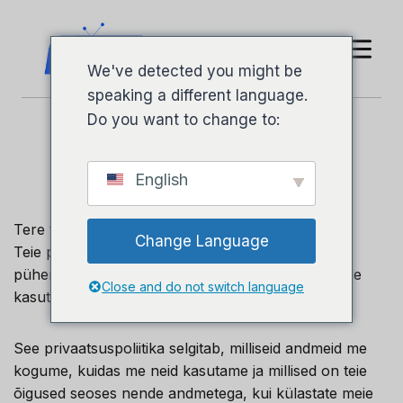
We've detected you might be
speaking a different language.
Do you want to change to:
Privaatsus
Poliitika
English
Tere tulemast
IPTV kaaslane
.
Change Language
Teie privaatsus on meile oluline ning me oleme
pühendunud teie isikuandmete turvalisuse ja nende
Close and do not switch language
kasutamise läbipaistvuse tagamisele.
See privaatsuspoliitika selgitab, milliseid andmeid me
kogume, kuidas me neid kasutame ja millised on teie
õigused seoses nende andmetega, kui külastate meie