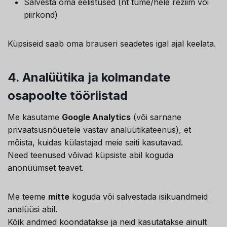
Salvesta oma eelistused (nt tume/hele režiim või
piirkond)
Küpsiseid saab oma brauseri seadetes igal ajal keelata.
4.
Analüütika ja kolmandate
osapoolte tööriistad
Me kasutame
Google Analytics
(või sarnane
privaatsusnõuetele vastav analüütikateenus), et
mõista, kuidas külastajad meie saiti kasutavad.
Need teenused võivad küpsiste abil koguda
anonüümset teavet.
Me teeme
mitte
koguda või salvestada isikuandmeid
analüüsi abil.
Kõik andmed koondatakse ja neid kasutatakse ainult