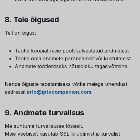
8.
Teie õigused
Teil on õigus:
Taotle koopiat meie poolt salvestatud andmetest
Taotle oma andmete parandamist või kustutamist
Andmete töötlemiseks nõusoleku tagasivõtmine
Nende õiguste teostamiseks võtke meiega ühendust
aadressil
info@iptvcompanion.com
.
9.
Andmete turvalisus
Me suhtume turvalisusse tõsiselt.
Meie veebisait kasutab SSL-krüptimist ja turvalist