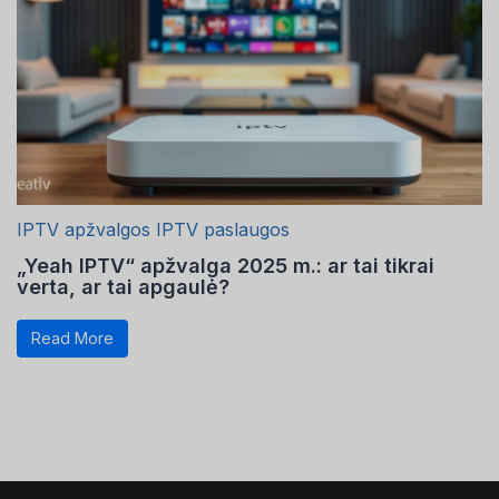
Hungarian
Finnish
Estonian
Danish
Czech
Croatian
IPTV apžvalgos
IPTV paslaugos
Albanian
„Yeah IPTV“ apžvalga 2025 m.: ar tai tikrai
Greek
verta, ar tai apgaulė?
Portuguese
Read More
Italian
Norwegian
German
Dutch
Spanish