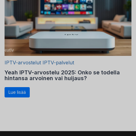
Latvian
Hungarian
Estonian
Danish
Czech
Croatian
IPTV-arvostelut
IPTV-palvelut
Albanian
Yeah IPTV-arvostelu 2025: Onko se todella
Greek
hintansa arvoinen vai huijaus?
Portuguese
Lue lisää
Italian
Norwegian
German
Dutch
Spanish